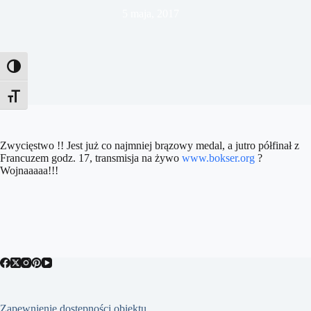
5 maja, 2017
Toggle High Contrast
Toggle Font size
Zwycięstwo !! Jest już co najmniej brązowy medal, a jutro półfinał z
Francuzem godz. 17, transmisja na żywo
www.bokser.org
?
Wojnaaaaa!!!
Zapewnienie dostępności obiektu