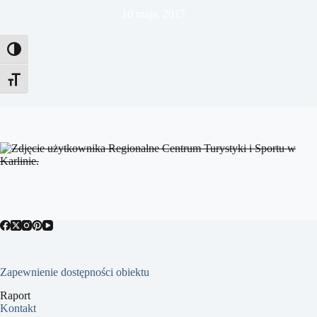
10 maja, 2017
Toggle High Contrast
Toggle Font size
Zapewnienie dostępności obiektu
Raport
Kontakt