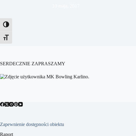
10 maja, 2017
Toggle High Contrast
Toggle Font size
SERDECZNIE ZAPRASZAMY
Zapewnienie dostępności obiektu
Raport