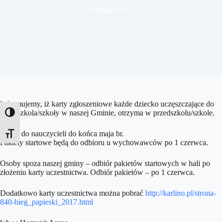
24 maja, 2017
Informujemy, iż karty zgłoszeniowe każde dziecko uczęszczające do
przedszkola/szkoły w naszej Gminie, otrzyma w przeds
zkolu/szkole.
Toggle High Contrast
Zwrot do nauczycieli do końca maja br.
Toggle Font size
Pakiety startowe będą do odbioru u wychowawców po 1 czerwca.
Osoby spoza naszej gminy – odbiór pakietów startowych w hali po
złożeniu karty uczestnictwa. Odbiór pakietów – po 1 czerwca.
Dodatkowo karty uczestnictwa można pobrać
http://karlino.pl/strona-
840-bieg_papieski_2017.html