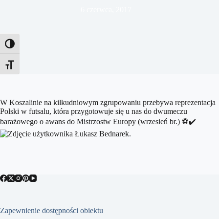
6 czerwca, 2017
Toggle High Contrast
Toggle Font size
W Koszalinie na kilkudniowym zgrupowaniu przebywa reprezentacja
Polski w futsalu, która przygotowuje się u nas do dwumeczu
barażowego o awans do Mistrzostw Europy (wrzesień br.)
⚽️
✔️
Zapewnienie dostępności obiektu