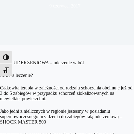
9 czerwca, 2017
Toggle High Contrast
FALA UDERZENIOWA – uderzenie w ból
Toggle Font size
Ile trwa leczenie?
Całkowita terapia w zależności od rodzaju schorzenia obejmuje już od
3 do 5 zabiegów w przypadku schorzeń
zlokalizowanych na
niewielkiej powierzchni.
Jako jedni z nielicznych w regionie jestesmy w posiadaniu
supernowoczesnego urządzenia do zabiegów falą uderzeniową –
SHOCK MASTER 500