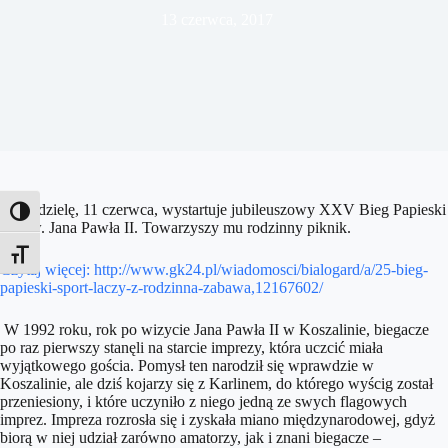
13 czerwca, 2017
W niedzielę, 11 czerwca, wystartuje jubileuszowy XXV Bieg Papieski
Toggle High Contrast
im. św. Jana Pawła II. Towarzyszy mu rodzinny piknik.
Toggle Font size
Czytaj więcej: http://www.gk24.pl/wiadomosci/bialogard/a/25-bieg-
papieski-sport-laczy-z-rodzinna-zabawa,12167602/
W 1992 roku, rok po wizycie Jana Pawła II w Koszalinie, biegacze
po raz pierwszy stanęli na starcie imprezy, która uczcić miała
wyjątkowego gościa. Pomysł ten narodził się wprawdzie w
Koszalinie, ale dziś kojarzy się z Karlinem, do którego wyścig został
przeniesiony, i które uczyniło z niego jedną ze swych flagowych
imprez. Impreza rozrosła się i zyskała miano międzynarodowej, gdyż
biorą w niej udział zarówno amatorzy, jak i znani biegacze –