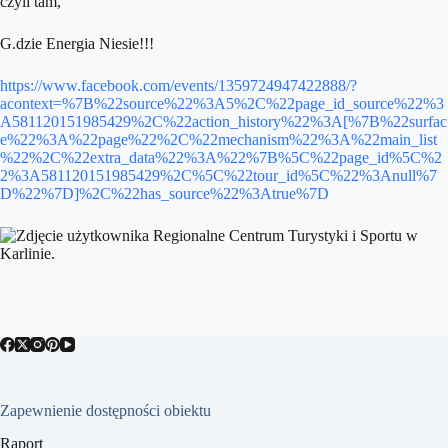
czyli tam,
G.dzie Energia Niesie!!!
https://www.facebook.com/events/1359724947422888/?
acontext=%7B%22source%22%3A5%2C%22page_id_source%22%3
A581120151985429%2C%22action_history%22%3A[%7B%22surfac
e%22%3A%22page%22%2C%22mechanism%22%3A%22main_list
%22%2C%22extra_data%22%3A%22%7B%5C%22page_id%5C%2
2%3A581120151985429%2C%5C%22tour_id%5C%22%3Anull%7
D%22%7D]%2C%22has_source%22%3Atrue%7D
Zapewnienie dostępności obiektu
Raport