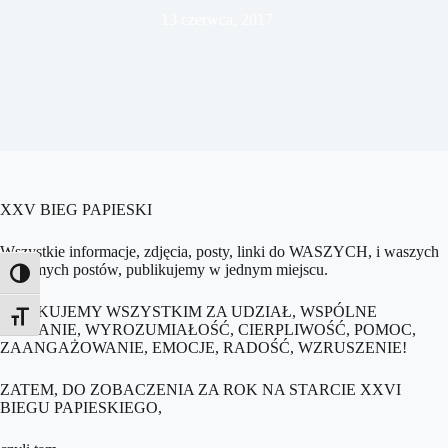
13 czerwca, 2017
XXV BIEG PAPIESKI
Wszystkie informacje, zdjęcia, posty, linki do WASZYCH, i waszych
znajomych postów, publikujemy w jednym miejscu.
Toggle High Contrast
DZIĘKUJEMY WSZYSTKIM ZA UDZIAŁ, WSPÓLNE
Toggle Font size
BIEGANIE, WYROZUMIAŁOŚĆ, CIERPLIWOŚĆ, POMOC,
ZAANGAŻOWANIE, EMOCJE, RADOŚĆ, WZRUSZENIE!
ZATEM, DO ZOBACZENIA ZA ROK NA STARCIE XXVI
BIEGU PAPIESKIEGO,