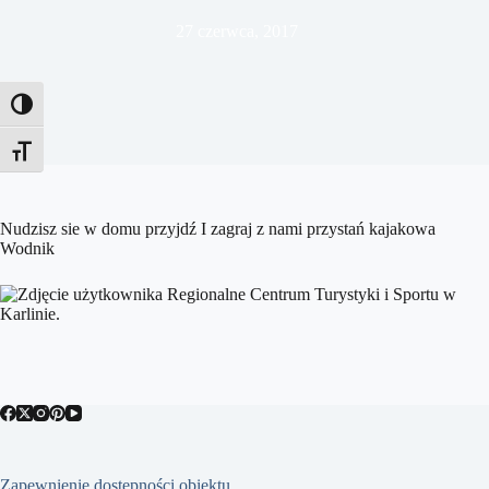
27 czerwca, 2017
Toggle High Contrast
Toggle Font size
Nudzisz sie w domu przyjdź I zagraj z nami przystań kajakowa
Wodnik
Zapewnienie dostępności obiektu