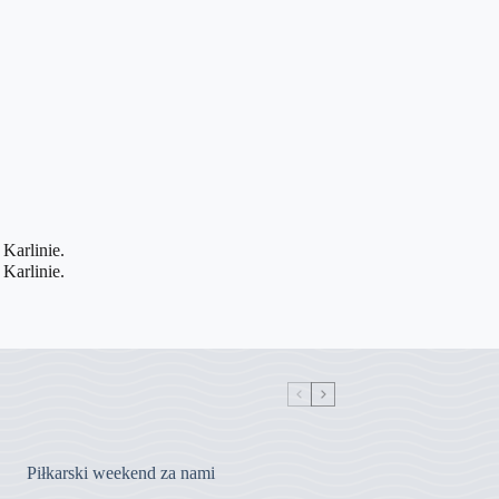
Piłkarski weekend za nami