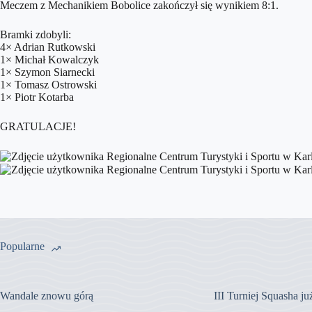
Meczem z Mechanikiem Bobolice zakończył się wynikiem 8:1.
Bramki zdobyli:
4× Adrian Rutkowski
1× Michał Kowalczyk
1× Szymon Siarnecki
1× Tomasz Ostrowski
1× Piotr Kotarba
GRATULACJE!
Popularne
Wandale znowu górą
III Turniej Squasha j