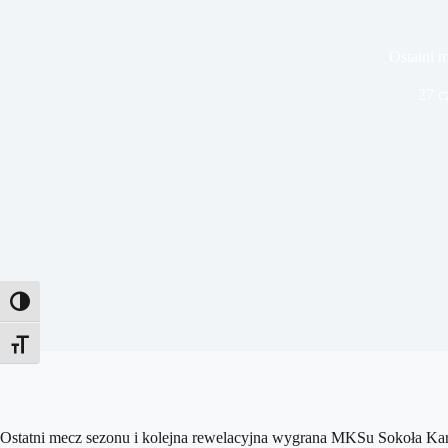
Ostatni 
27 c
Toggle High Contrast
Toggle Font size
Ostatni mecz sezonu i kolejna rewelacyjna wygrana MKSu Sokoła Kar