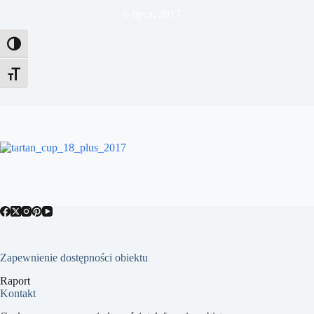
6 lipca, 2017
Toggle High Contrast
Toggle Font size
Zapewnienie dostępności obiektu
Raport
Kontakt