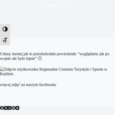
11 lipca, 2017
Toggle High Contrast
Toggle Font size
Udany turniej jak to przedszkolaki powiedziały “wyglądamy jak po
wojnie ale było fajnie”
🙂
więcej zdjęć na naszym facebooku