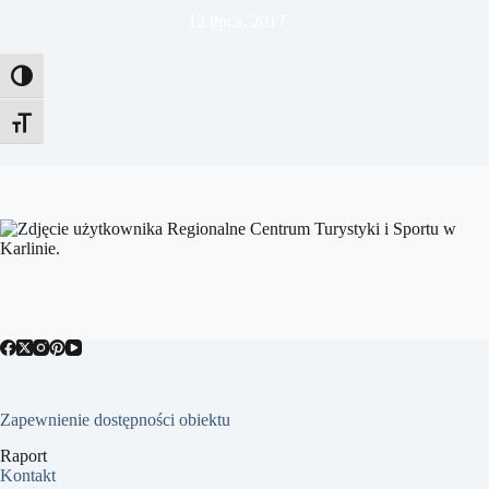
12 lipca, 2017
Toggle High Contrast
Toggle Font size
Zapewnienie dostępności obiektu
Raport
Kontakt