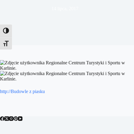
14 lipca, 2017
Toggle High Contrast
Toggle Font size
http://Budowle z piasku