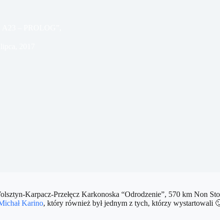
A23 – PROLOG”,
 lipca, 2017
ztyn-Karpacz-Przełęcz Karkonoska “Odrodzenie”, 570 km Non St
Michał Karino
, który również był jednym z tych, którzy wystartowali
