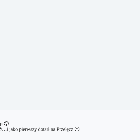
op
🙂
.

…i jako pierwszy dotarł na Przełęcz
🙂
.