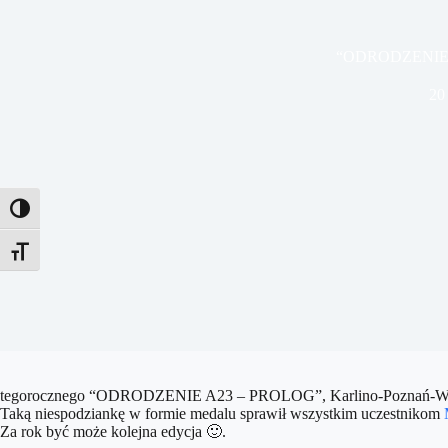
“ODRODZENIE 
20
Toggle High Contrast
Toggle Font size
tegorocznego “ODRODZENIE A23 – PROLOG”, Karlino-Poznań-Wols
Taką niespodziankę w formie
medalu sprawił wszystkim uczestnikom
Za rok być może kolejna edycja
🙂
.