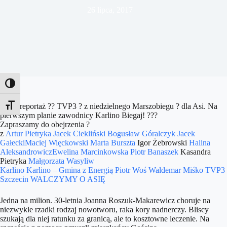
26 lipca, 2017
Toggle High Contrast
A oto reportaż
?
?
TVP3
?
z niedzielnego Marszobiegu
?
dla Asi. Na
Toggle Font size
pierwszym planie zawodnicy Karlino Biegaj!
?
?
?
Zapraszamy do obejrzenia
?
z
Artur Pietryka
Ja
cek Ciekliński
Bogusław Góralczyk
Jacek
Gałecki
Maciej Więckowski
Marta Burszta
Igor Żebrowski
Halina
Aleksandrowicz
Ewelina Marcinkowska
Piotr Banaszek
Kasandra
Pietryka
Małgorzata Wasyliw
Karlino
Karlino – Gmina z Energią
Piotr Woś
Waldemar Miśko
TVP3
Szczecin
WALCZYMY O ASIĘ
Jedna na milion. 30-letnia Joanna Roszuk-Makarewicz choruje na
niezwykle rzadki rodzaj nowotworu, raka kory nadnerczy. Bliscy
szukają dla niej ratunku za granicą, ale to kosztowne leczenie. Na