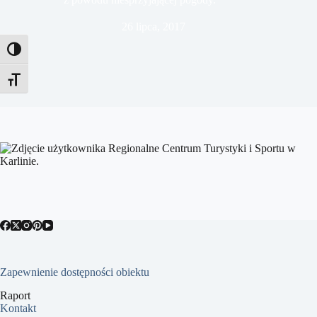
26 lipca, 2017
Toggle High Contrast
Toggle Font size
Zapewnienie dostępności obiektu
Raport
Kontakt