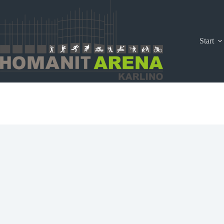
Przejdź
do
treści
Start