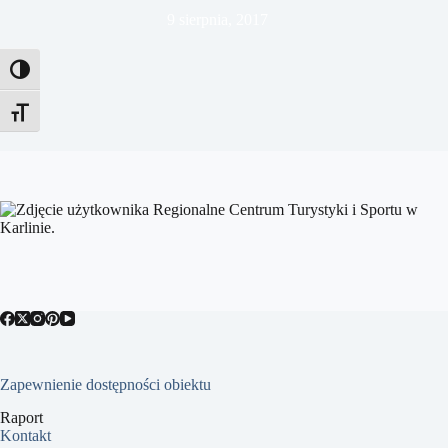
9 sierpnia, 2017
Toggle High Contrast
Toggle Font size
Zapewnienie dostępności obiektu
Raport
Kontakt