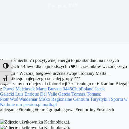
9 sierpnia, 2017
Dużo uśmiechu
?
i pozytywnej energii to już standard na naszych
treningach
?
Brawo dla najmłodszych
?‍❤️‍?
uczestników wczorajszego
Toggle High Contrast
treningu
?
Wczoraj biegowo u
czciła swoje urodziny Marta –
Wszystkiego najlepszego od całej grupy
?️
?
?
Toggle Font size
Zapraszamy do obejrzenia fotorelacji
?
z Treningu nr 6 Karlino Biegaj!
z
Paweł Majchrzak
Marta Burszta
0445ClubPoland
Jacek
Gałecki
Luis Enrique Del Valle Garcia
Tomasz Tomasz
Piotr Woś
Waldemar Miśko
Regionalne Centrum Turystyki i Sportu w
Karlinie
run-passion.pl
north.pl
#bieganie #trening #6km #grupabiegowa #endorfiny #uśmiech