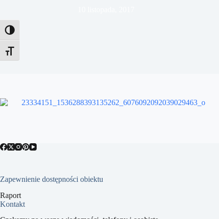
10 listopada, 2017
Toggle High Contrast
Toggle Font size
Zapewnienie dostępności obiektu
Raport
Kontakt