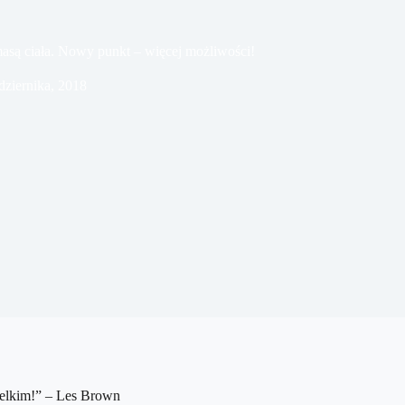
 ciała. Nowy punkt – więcej możliwości!
dziernika, 2018
ielkim!” – Les Brown