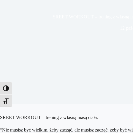
SREET WORKOUT – trening z własną masą
12 paź
Toggle High Contrast
Toggle Font size
SREET WORKOUT – trening z własną masą ciała.
“Nie musisz być wielkim, żeby zacząć, ale musisz zacząć, żeby być w