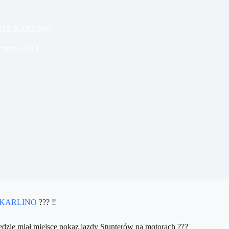
ONTE KARLINO
marca, 2019
EKARLINO
??? ‼️
ędzie miał miejsce pokaz jazdy Stunterów na motorach ???