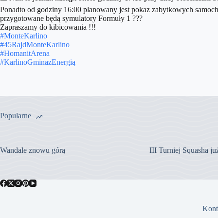
Ponadto od godziny 16:00 planowany jest pokaz zabytkowych samoch
przygotowane będą symulatory Formuły 1 ???
Zapraszamy do kibicowania !!!
#MonteKarlino
#45RajdMonteKarlino
#HomanitArena
#KarlinoGminazEnergią
Popularne
Wandale znowu górą
III Turniej Squasha j
Kont