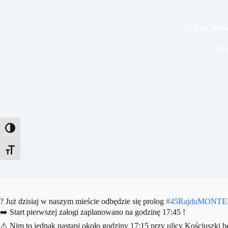
45 Rajd M
23 
Toggle High Contrast
Toggle Font size
? Już dzisiaj w naszym mieście odbędzie się prolog
#45RajduMONT
➡️ Start pierwszej załogi zaplanowano na godzinę 17:45 !
⚠️ Nim to jednak nastąpi około godziny 17:15 przy ulicy Kościuszki b