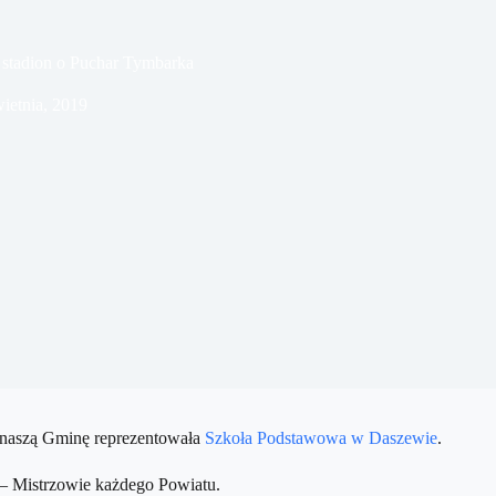
 stadion o Puchar Tymbarka
ietnia, 2019
 naszą Gminę reprezentowała
Szkoła Podstawowa w Daszewie
.
 – Mistrzowie każdego Powiatu.