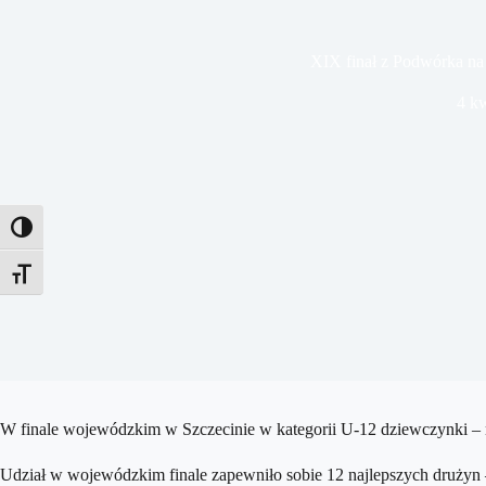
XIX finał z Podwórka na
4 kw
Toggle High Contrast
Toggle Font size
W finale wojewódzkim w Szczecinie w kategorii U-12 dziewczynki –
Udział w wojewódzkim finale zapewniło sobie 12 najlepszych drużyn