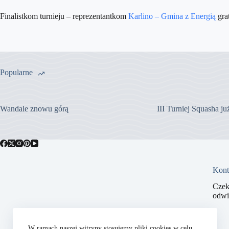
Finalistkom turnieju – reprezentantkom
Karlino – Gmina z Energią
gra
Popularne
Wandale znowu górą
III Turniej Squasha j
Kont
Czek
odwi
W ramach naszej witryny stosujemy pliki cookies w celu