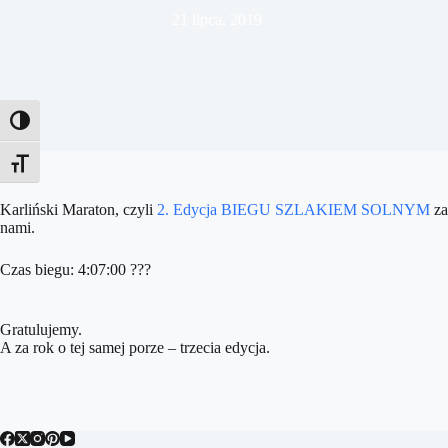
21 lipca, 2019
Toggle High Contrast
Toggle Font size
Karliński Maraton, czyli
2. Edycja BIEGU SZLAKIEM SOLNYM
za
nami.
Czas biegu: 4:07:00 ???
Gratulujemy.
A za rok o tej samej porze – trzecia edycja.