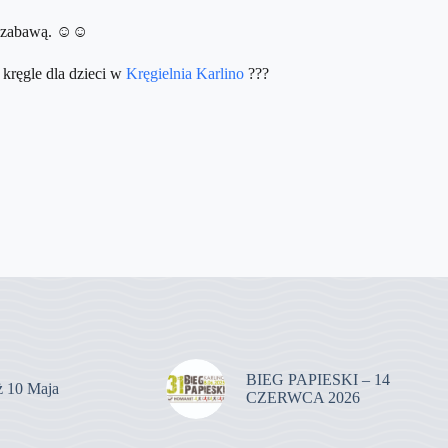
 zabawą. ☺️☺️
 kręgle dla dzieci w
Kręgielnia Karlino
???
BIEG PAPIESKI – 14
uż 10 Maja
CZERWCA 2026