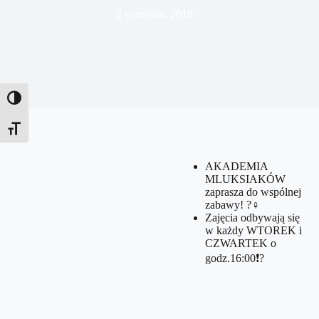
2 września, 2019
Toggle High Contrast
Toggle Font size
AKADEMIA
MLUKSIAKÓW
zaprasza do wspólnej
zabawy! ?‍♀️
Zajęcia odbywają się
w każdy WTOREK i
CZWARTEK o
godz.16:00❗️?