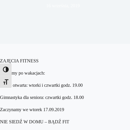
16 września, 2019
ZAJĘCIA FITNESS
Toggle High Contrast
Wracamy po wakacjach:
Toggle Font size
Grupa otwarta: wtorki i czwartki godz. 19.00
Gimnastyka dla seniora: czwartki godz. 18.00
Zaczynamy we wtorek 17.09.2019
NIE SIEDŹ W DOMU – BĄDŹ FIT