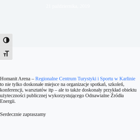
21 października, 2019
Toggle High Contrast
Toggle Font size
Homanit Arena –
Regionalne Centrum Turystyki i Sportu w Karlinie
to nie tylko doskonałe miejsce na organizacje spotkań, szkoleń,
konferencji, warsztatów itp – ale to także doskonały przykład obiektu
użyteczności publicznej wykorzystującego Odnawialne Źródła
Energii.
Serdecznie zapraszamy