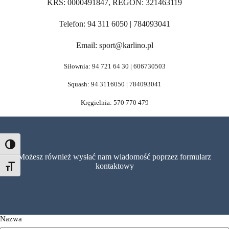
KRS: 0000491847, REGON: 321463119
Telefon: 94 311 6050 | 784093041
Email: sport@karlino.pl
Siłownia: 94 721 64 30 | 606730503
Squash: 94 3116050 | 784093041
Kręgielnia: 570 770 479
Toggle High Contrast
Możesz również wysłać nam wiadomość poprzez formularz
kontaktowy
Toggle Font size
Nazwa