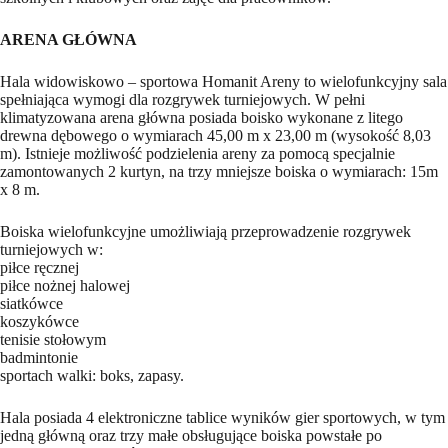
ARENA GŁÓWNA
Hala widowiskowo – sportowa Homanit Areny to wielofunkcyjny sala
spełniająca wymogi dla rozgrywek turniejowych. W pełni
klimatyzowana arena główna posiada boisko wykonane z litego
drewna dębowego o wymiarach 45,00 m x 23,00 m (wysokość 8,03
m). Istnieje możliwość podzielenia areny za pomocą specjalnie
zamontowanych 2 kurtyn, na trzy mniejsze boiska o wymiarach: 15m
x 8 m.
Boiska wielofunkcyjne umożliwiają przeprowadzenie rozgrywek
turniejowych w:
piłce ręcznej
piłce nożnej halowej
siatkówce
koszykówce
tenisie stołowym
badmintonie
sportach walki: boks, zapasy.
Hala posiada 4 elektroniczne tablice wyników gier sportowych, w tym
jedną główną oraz trzy małe obsługujące boiska powstałe po