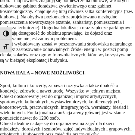
osób. Tutaj również znajdują się pomieszczenia biurowe, w których
ulokowano gabinet doradztwa żywieniowego oraz gabinet
kosmetologiczny. Znajduje się tutaj również salka konferencyjna (tzw.
klubowa). Na obydwu poziomach zaprojektowano niezbędne
pomieszczenia towarzyszące (szatnie, sanitariaty, pomieszczenia i
zaplecza techniczne). Dogodna lokalizacja oraz zaplecze parkingowe
ułatwiają dostępność do obiektu sprawiając, że dojazd oraz
Toggle High Contrast
parkowanie nie jest żadnym problemem.
Obiekt wybudowany został w poszanowaniu środowiska naturalnego
Toggle Font size
poprzez zastosowanie odnawialnych źródeł energii w postaci pomp
ciepła, solarów oraz ogniw fotowoltaicznych, które wykorzystywane
są w bieżącej eksploatacji budynku.
NOWA HALA – NOWE MOŻLIWOŚCI.
Sport, kultura i koncerty, zabawa i rozrywka a także dbałość o
kondycję, zdrowie a nawet urodę. Wszystko w jednym miejscu.
Obiekt dostosowany jest do organizacji imprez artystycznych,
sportowych, kulturalnych, wystawienniczych, konferencyjnych,
koncertowych, pracowniczych, integracyjnych, wernisaży, biesiad i
wielu innych. Funkcjonalna aranżacja areny głównej jest w stanie
pomieścić nawet do 1200 osób.
Obiekt idealnie nadaje się do organizowania zajęć dla dzieci i
młodzieży, dorosłych i seniorów, zajęć indywidualnych i grupowych,
szkolnych i klubowych oraz zajęć dla pracowników.