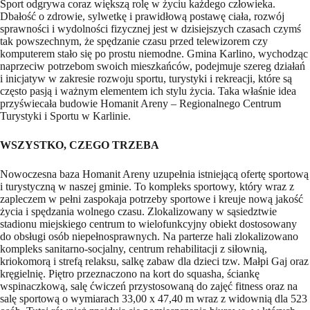
Sport odgrywa coraz większą rolę w życiu każdego człowieka.
Dbałość o zdrowie, sylwetkę i prawidłową postawę ciała, rozwój
sprawności i wydolności fizycznej jest w dzisiejszych czasach czymś
tak powszechnym, że spędzanie czasu przed telewizorem czy
komputerem stało się po prostu niemodne. Gmina Karlino, wychodząc
naprzeciw potrzebom swoich mieszkańców, podejmuje szereg działań
i inicjatyw w zakresie rozwoju sportu, turystyki i rekreacji, które są
często pasją i ważnym elementem ich stylu życia. Taka właśnie idea
przyświecała budowie Homanit Areny – Regionalnego Centrum
Turystyki i Sportu w Karlinie.
WSZYSTKO, CZEGO TRZEBA
Nowoczesna baza Homanit Areny uzupełnia istniejącą ofertę sportową
i turystyczną w naszej gminie. To kompleks sportowy, który wraz z
zapleczem w pełni zaspokaja potrzeby sportowe i kreuje nową jakość
życia i spędzania wolnego czasu. Zlokalizowany w sąsiedztwie
stadionu miejskiego centrum to wielofunkcyjny obiekt dostosowany
do obsługi osób niepełnosprawnych. Na parterze hali zlokalizowano
kompleks sanitarno-socjalny, centrum rehabilitacji z siłownią,
kriokomorą i strefą relaksu, salkę zabaw dla dzieci tzw. Małpi Gaj oraz
kręgielnię. Piętro przeznaczono na kort do squasha, ściankę
wspinaczkową, salę ćwiczeń przystosowaną do zajęć fitness oraz na
salę sportową o wymiarach 33,00 x 47,40 m wraz z widownią dla 523