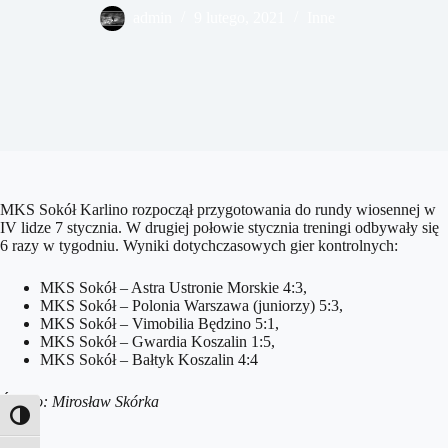
admin
9 lutego, 2021
Inne
MKS Sokół Karlino rozpoczął przygotowania do rundy wiosennej w
IV lidze 7 stycznia. W drugiej połowie stycznia treningi odbywały się
6 razy w tygodniu. Wyniki dotychczasowych gier kontrolnych:
MKS Sokół – Astra Ustronie Morskie 4:3,
MKS Sokół – Polonia Warszawa (juniorzy) 5:3,
MKS Sokół – Vimobilia Będzino 5:1,
MKS Sokół – Gwardia Koszalin 1:5,
MKS Sokół – Bałtyk Koszalin 4:4
Źródło: Mirosław Skórka
Toggle High Contrast