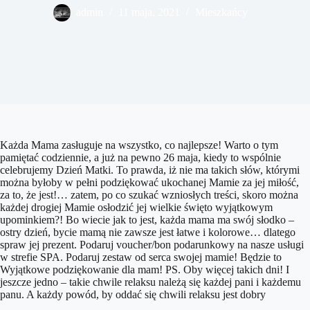
admin
11 maja, 2021
Mieszkańcy
Każda Mama zasługuje na wszystko, co najlepsze! Warto o tym
pamiętać codziennie, a już na pewno 26 maja, kiedy to wspólnie
celebrujemy Dzień Matki. To prawda, iż nie ma takich słów, którymi
można byłoby w pełni podziękować ukochanej Mamie za jej miłość,
za to, że jest!… zatem, po co szukać wzniosłych treści, skoro można
każdej drogiej Mamie osłodzić jej wielkie święto wyjątkowym
upominkiem?! Bo wiecie jak to jest, każda mama ma swój słodko –
ostry dzień, bycie mamą nie zawsze jest łatwe i kolorowe… dlatego
spraw jej prezent. Podaruj voucher/bon podarunkowy na nasze usługi
w strefie SPA. Podaruj zestaw od serca swojej mamie! Będzie to
Wyjątkowe podziękowanie dla mam! PS. Oby więcej takich dni! I
jeszcze jedno – takie chwile relaksu należą się każdej pani i każdemu
panu. A każdy powód, by oddać się chwili relaksu jest dobry