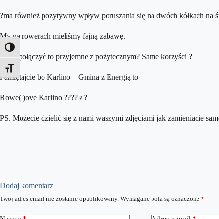
?ma również pozytywny wpływ poruszania się na dwóch kółkach na ś
My na rowerach mieliśmy fajną zabawę.
Toggle High Contrast
A jak połączyć to przyjemne z pożytecznym? Same korzyści ?
Toggle Font size
Pamiętajcie bo Karlino – Gmina z Energią to
Rowe(l)ove Karlino ????‍♀️?
PS. Możecie dzielić się z nami waszymi zdjęciami jak zamieniacie sa
Dodaj komentarz
Twój adres email nie zostanie opublikowany.
Wymagane pola są oznaczone
*
Nazwa
*
Adres e-mail
*