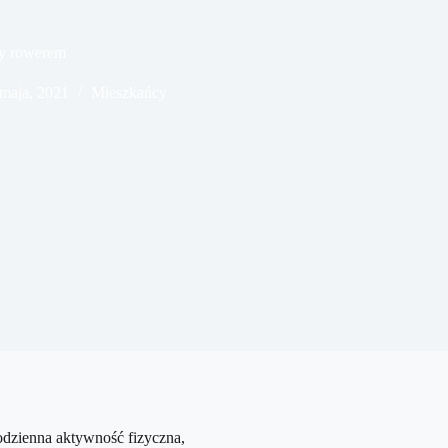
y rowerem
maja, 2021
Mieszkańcy
codzienna aktywność fizyczna,