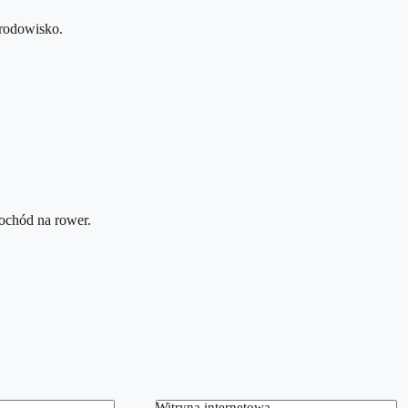
rodowisko.
mochód na rower.
Witryna internetowa