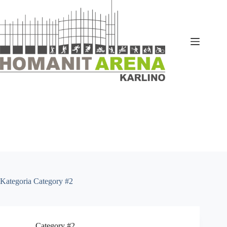
Przejdź
do
treści
Kategoria
Category #2
Category #2