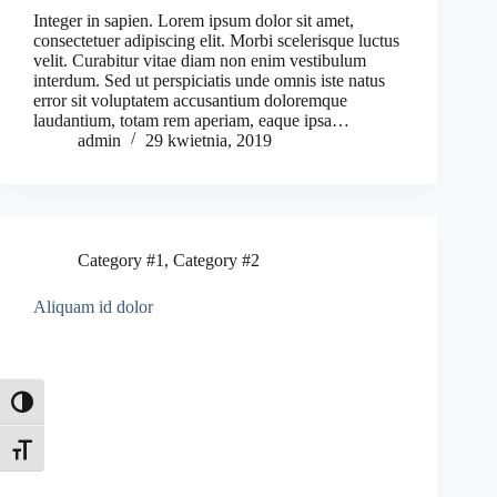
Integer in sapien. Lorem ipsum dolor sit amet,
consectetuer adipiscing elit. Morbi scelerisque luctus
velit. Curabitur vitae diam non enim vestibulum
interdum. Sed ut perspiciatis unde omnis iste natus
error sit voluptatem accusantium doloremque
laudantium, totam rem aperiam, eaque ipsa…
admin
29 kwietnia, 2019
Category #1
,
Category #2
Aliquam id dolor
Toggle High Contrast
Toggle Font size